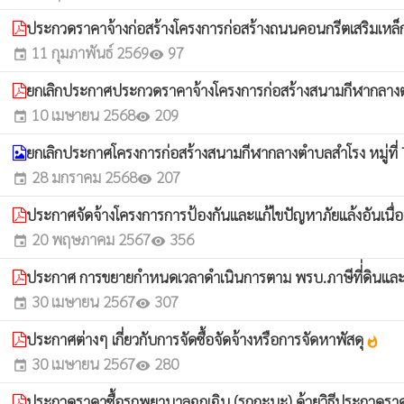
ประกวดราคาจ้างก่อสร้างโครงการก่อสร้างถนนคอนกรีตเสริมเหล็ก ส
11 กุมภาพันธ์ 2569
97
event
visibility
ยกเลิกประกาศประกวดราคาจ้างโครงการก่อสร้างสนามกีฬากลาง
10 เมษายน 2568
209
event
visibility
ยกเลิกประกาศโครงการก่อสร้างสนามกีฬากลางตำบลสำโรง หมู่ที่ 7
28 มกราคม 2568
207
event
visibility
ประกาศจัดจ้างโครงการการป้องกันและแก้ไขปัญหาภัยแล้งอันเนื่
20 พฤษภาคม 2567
356
event
visibility
ประกาศ การขยายกำหนดเวลาดำเนินการตาม พรบ.ภาษีที่่ดินและสิ่ง
30 เมษายน 2567
307
event
visibility
ประกาศต่างๆ เกี่ยวกับการจัดซื้อจัดจ้างหรือการจัดหาพัสดุ
whatshot
30 เมษายน 2567
280
event
visibility
ประกวดราคาซื้อรถพยาบาลฉุกเฉิน (รถกะบะ) ด้วยวิธีประกวดราคา